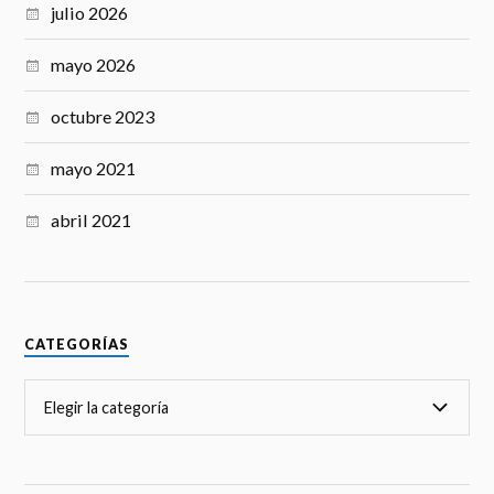
B
y
julio 2026
oo
k
mayo 2026
m
octubre 2023
ar
ks
mayo 2021
abril 2021
CATEGORÍAS