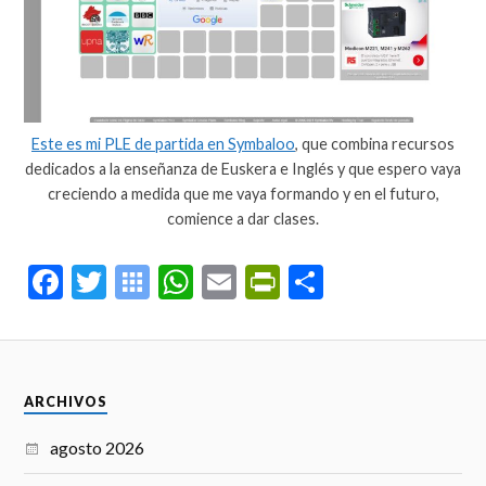
Este es mi PLE de partida en Symbaloo
, que combina recursos
dedicados a la enseñanza de Euskera e Inglés y que espero vaya
creciendo a medida que me vaya formando y en el futuro,
comience a dar clases.
Fa
T
S
W
E
Pr
C
ce
wi
y
ha
m
in
o
bo
tte
m
ts
ail
tF
m
ok
r
ba
A
ri
pa
ARCHIVOS
lo
pp
en
rti
o
dl
r
agosto 2026