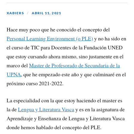
B
y
oo
XABIERS
ABRIL 11, 2021
k
Hace muy poco que he conocido el concepto del
m
Personal Learning Environment (o PLE)
y no ha sido en
ar
el curso de TIC para Docentes de la Fundación UNED
ks
que estoy cursando ahora mismo, sino justamente en el
marco del
Master de Profesorado de Secundaria de la
UPNA
, que he empezado este año y que culminaré en el
próximo curso 2021-2022.
La especialidad con la que estoy haciendo el master es
la de
Lengua y Literatura Vasca
y es en la asignatura de
Aprendizaje y Enseñanza de Lengua y Literatura Vasca
donde hemos hablado del concepto del PLE.