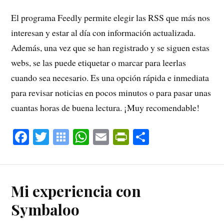
El programa Feedly permite elegir las RSS que más nos
interesan y estar al día con información actualizada.
Además, una vez que se han registrado y se siguen estas
webs, se las puede etiquetar o marcar para leerlas
cuando sea necesario. Es una opción rápida e inmediata
para revisar noticias en pocos minutos o para pasar unas
cuantas horas de buena lectura. ¡Muy recomendable!
Fa
T
S
W
E
Pr
C
ce
wi
y
ha
m
in
o
bo
tte
m
ts
ail
tF
m
ok
r
ba
A
ri
pa
Mi experiencia con
lo
pp
en
rti
Symbaloo
o
dl
r