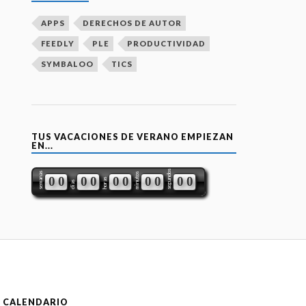
APPS
DERECHOS DE AUTOR
FEEDLY
PLE
PRODUCTIVIDAD
SYMBALOO
TICS
TUS VACACIONES DE VERANO EMPIEZAN
EN...
segundos
semanas
minutos
0
0
0
0
0
0
0
0
0
0
horas
días
CALENDARIO