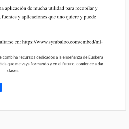
a aplicación de mucha utilidad para recopilar y
s, fuentes y aplicaciones que uno quiere y puede
ue combina recursos dedicados a la enseñanza de Euskera
dida que me vaya formando y en el futuro, comience a dar
clases.
C
o
m
pa
rti