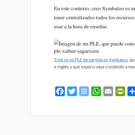
En este contexto, creo Symbaloo es un
tener centralizados todos los recurso
usar a la hora de enseñar.
Este es mi PLE de partida en Symbaloo
, q
e Inglés y que espero vaya creciendo a me
Fa
T
S
W
E
Pr
ce
wi
y
ha
m
in
bo
tte
m
ts
ail
tF
ok
r
ba
A
ri
lo
pp
en