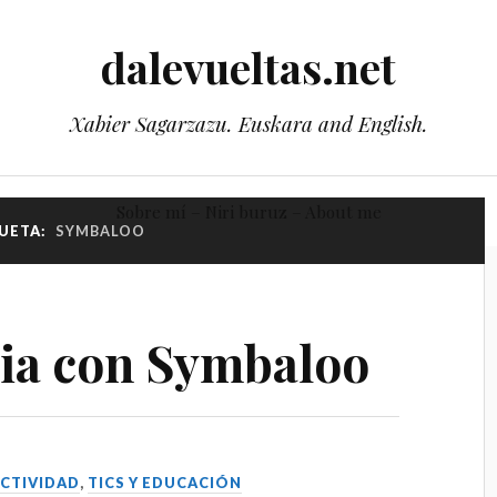
dalevueltas.net
Xabier Sagarzazu. Euskara and English.
Sobre mí – Niri buruz – About me
UETA:
SYMBALOO
ia con Symbaloo
CTIVIDAD
,
TICS Y EDUCACIÓN