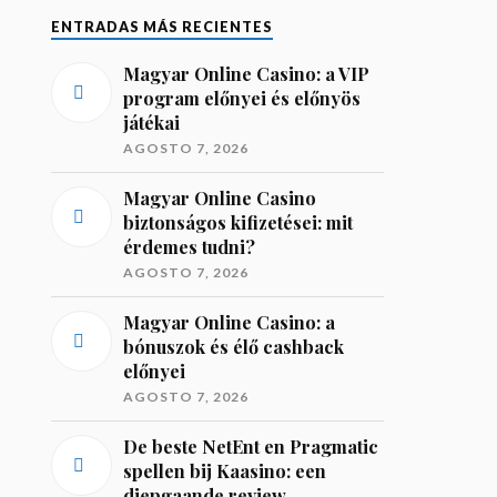
ENTRADAS MÁS RECIENTES
Magyar Online Casino: a VIP
program előnyei és előnyös
játékai
AGOSTO 7, 2026
Magyar Online Casino
biztonságos kifizetései: mit
érdemes tudni?
AGOSTO 7, 2026
Magyar Online Casino: a
bónuszok és élő cashback
előnyei
AGOSTO 7, 2026
De beste NetEnt en Pragmatic
spellen bij Kaasino: een
diepgaande review