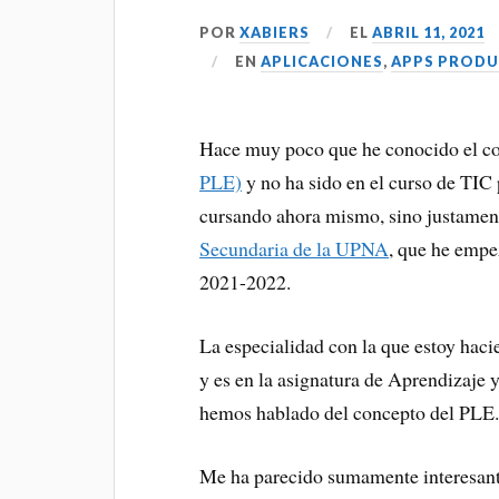
m
ar
POR
XABIERS
EL
ABRIL 11, 2021
ks
EN
APLICACIONES
,
APPS PRODU
Hace muy poco que he conocido el c
PLE)
y no ha sido en el curso de TI
cursando ahora mismo, sino justamen
Secundaria de la UPNA
, que he empe
2021-2022.
La especialidad con la que estoy haci
y es en la asignatura de Aprendizaje
hemos hablado del concepto del PLE
Me ha parecido sumamente interesante