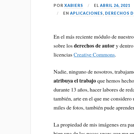
POR
XABIERS
EL
ABRIL 26, 2021
EN
APLICACIONES
,
DERECHOS D
En el más reciente módulo de nuestr
derechos de autor
sobre los
y dentro 
licencias
Creative Commons
.
Nadie, ninguno de nosotros, trabajam
atribuya el trabajo
que hemos hecho.
durante 13 años, hacer labores de reda
también, arte en el que me considero 
miles de fotos, también pude aprender
La propiedad de mis imágenes era pa
bien una de las pocas veces que me e