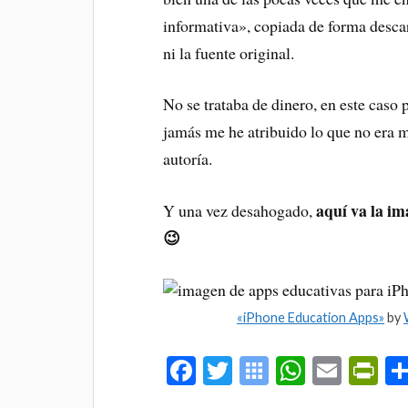
informativa», copiada de forma descara
ni la fuente original.
No se trataba de dinero, en este caso 
jamás me he atribuido lo que no era m
autoría.
aquí va la im
Y una vez desahogado,
😉
«iPhone Education Apps»
by
Fa
T
S
W
E
Pr
ce
wi
y
ha
m
in