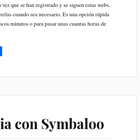
vez que se han registrado y se siguen estas webs,
leerlas cuando sea necesario. Es una opción rápida
pocos minutos o para pasar unas cuantas horas de
C
o
m
pa
rti
r
ia con Symbaloo