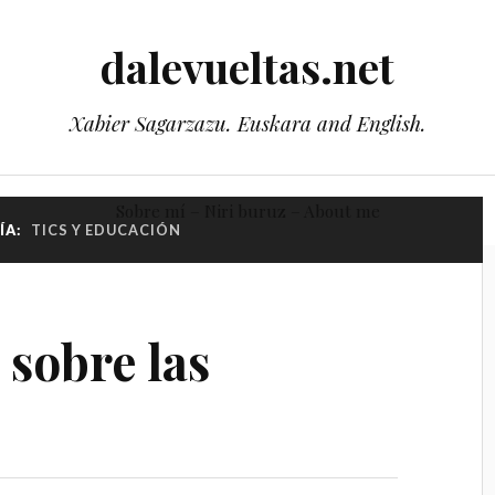
dalevueltas.net
Xabier Sagarzazu. Euskara and English.
Sobre mí – Niri buruz – About me
ÍA:
TICS Y EDUCACIÓN
sobre las