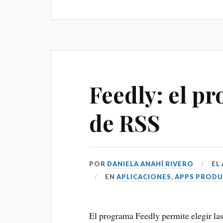
bo
tte
m
ts
ail
tF
ok
r
ba
A
ri
lo
pp
en
o
dl
B
y
Feedly: el p
oo
k
de RSS
m
ar
ks
POR
DANIELA ANAHÍ RIVERO
EL
EN
APLICACIONES
,
APPS PRODU
El programa Feedly permite elegir las