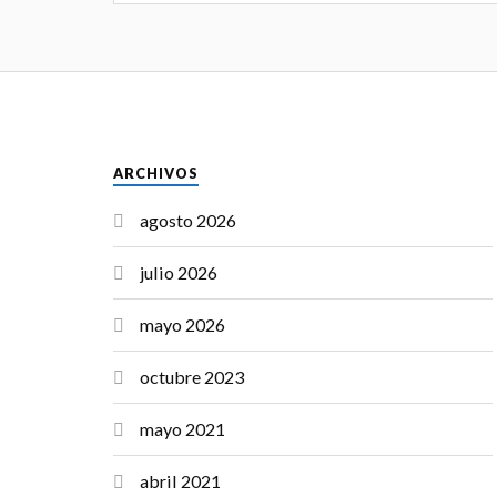
ok
r
ba
A
ri
lo
pp
en
o
dl
B
y
oo
ARCHIVOS
k
agosto 2026
m
ar
julio 2026
ks
mayo 2026
octubre 2023
mayo 2021
abril 2021