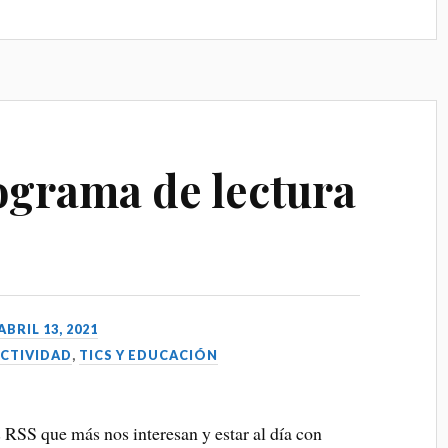
m
pa
rti
r
rograma de lectura
ABRIL 13, 2021
CTIVIDAD
,
TICS Y EDUCACIÓN
 RSS que más nos interesan y estar al día con