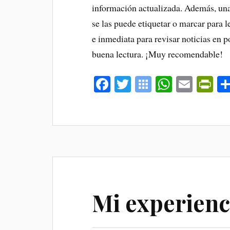
información actualizada. Además, una 
se las puede etiquetar o marcar para 
e inmediata para revisar noticias en 
buena lectura. ¡Muy recomendable!
Fa
T
S
W
E
Pr
ce
wi
y
ha
m
in
bo
tte
m
ts
ail
tF
ok
r
ba
A
ri
lo
pp
en
o
dl
B
y
Mi experienc
oo
k