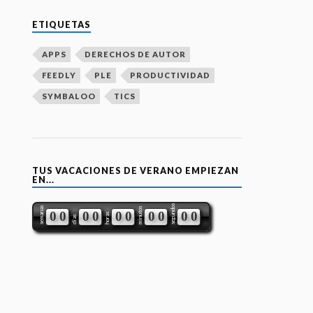
ETIQUETAS
APPS
DERECHOS DE AUTOR
FEEDLY
PLE
PRODUCTIVIDAD
SYMBALOO
TICS
TUS VACACIONES DE VERANO EMPIEZAN
EN...
segundos
semanas
minutos
0
0
0
0
0
0
0
0
0
0
horas
días