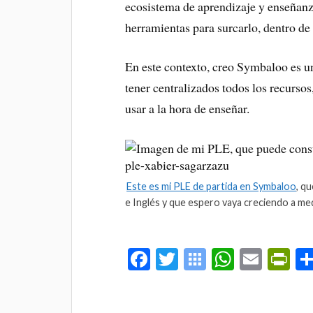
ecosistema de aprendizaje y enseñanza
herramientas para surcarlo, dentro de 
En este contexto, creo Symbaloo es un
tener centralizados todos los recurso
usar a la hora de enseñar.
Este es mi PLE de partida en Symbaloo
, q
e Inglés y que espero vaya creciendo a me
Fa
T
S
W
E
Pr
ce
wi
y
ha
m
in
bo
tte
m
ts
ail
tF