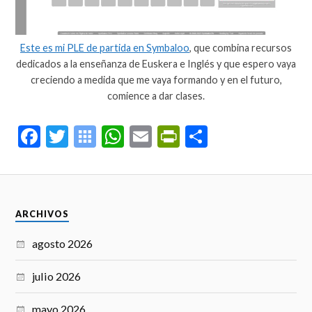
Este es mi PLE de partida en Symbaloo
, que combina recursos
dedicados a la enseñanza de Euskera e Inglés y que espero vaya
creciendo a medida que me vaya formando y en el futuro,
comience a dar clases.
Fa
T
S
W
E
Pr
C
ce
wi
y
ha
m
in
o
bo
tte
m
ts
ail
tF
m
ok
r
ba
A
ri
pa
ARCHIVOS
lo
pp
en
rti
o
dl
r
agosto 2026
B
y
julio 2026
oo
mayo 2026