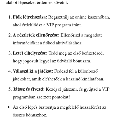
alábbi lépéseket érdemes követni:
Fiók létrehozása:
Regisztrálj az online kaszinóban,
ahol érdeklődsz a VIP program iránt.
A részletek ellenőrzése:
Ellenőrizd a megadott
információkat a fiókod aktiválásához.
Letét elhelyezése:
Tedd meg az első befizetésed,
hogy jogosult legyél az üdvözlő bónuszra.
Válaszd ki a játékot:
Fedezd fel a különböző
játékokat, amik elérhetőek a kaszinó kínálatában.
Játssz és élvezd:
Kezdj el játszani, és gyűjtsd a VIP
programban szerzett pontokat!
Az első lépés biztosítja a megfelelő hozzáférést az
összes bónuszhoz.