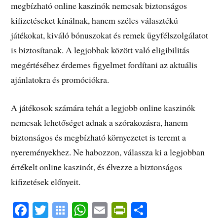
megbízható online kaszinók nemcsak biztonságos
kifizetéseket kínálnak, hanem széles választékú
játékokat, kiváló bónuszokat és remek ügyfélszolgálatot
is biztosítanak. A legjobbak között való eligibilitás
megértéséhez érdemes figyelmet fordítani az aktuális
ajánlatokra és promóciókra.
A játékosok számára tehát a legjobb online kaszinók
nemcsak lehetőséget adnak a szórakozásra, hanem
biztonságos és megbízható környezetet is teremt a
nyereményekhez. Ne habozzon, válassza ki a legjobban
értékelt online kaszinót, és élvezze a biztonságos
kifizetések előnyeit.
Fa
T
S
W
E
Pr
C