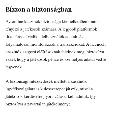
Bízzon a biztonságban
Az online kaszinók biztonsága kiemelkedően fontos
tényező a játékosok számára. A legjobb platformok
titkosítással védik a felhasználók adatait, és
folyamatosan monitorozzák a tranzakciókat. A licencelt
kaszinók szigorú előírásoknak felelnek meg, biztosítva
ezzel, hogy a játékosok pénze és személyes adatai védve
legyenek.
A biztonsági intézkedések mellett a kaszinók
ügyfélszolgálata is kulcsszerepet játszik, mivel a
játékosok kérdéseire gyors választ kell adniuk, így
biztosítva a zavartalan játékélményt.