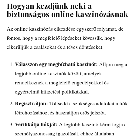
Hogyan kezdjünk neki a
biztonságos online kaszinózásnak
Az online kaszinózás elkezdése egyszerű folyamat, de
fontos, hogy a megfelelő lépéseket kövessük, hogy
elkerüljük a csalásokat és a téves döntéseket.
Válasszon egy megbízható kaszinót:
Álljon meg a
legjobb online kaszinók között, amelyek
rendelkeznek a megfelelő engedélyekkel és
egyértelmű kifizetési politikákkal.
Regisztráljon:
Töltse ki a szükséges adatokat a fiók
létrehozásához, és használjon erős jelszót.
Verifikálja fiókját:
A legtöbb kaszinó kérni fogja a
személyazonosság igazolását, ehhez általában