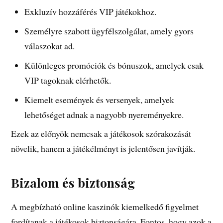
Exkluzív hozzáférés VIP játékokhoz.
Személyre szabott ügyfélszolgálat, amely gyors
válaszokat ad.
Különleges promóciók és bónuszok, amelyek csak
VIP tagoknak elérhetők.
Kiemelt események és versenyek, amelyek
lehetőséget adnak a nagyobb nyereményekre.
Ezek az előnyök nemcsak a játékosok szórakozását
növelik, hanem a játékélményt is jelentősen javítják.
Bizalom és biztonság
A megbízható online kaszinók kiemelkedő figyelmet
fordítanak a játékosok biztonságára. Fontos, hogy azok a