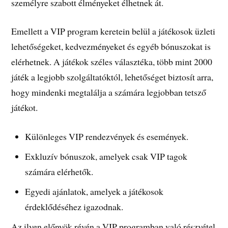
személyre szabott élményeket élhetnek át.
Emellett a VIP program keretein belül a játékosok üzleti
lehetőségeket, kedvezményeket és egyéb bónuszokat is
elérhetnek. A játékok széles választéka, több mint 2000
játék a legjobb szolgáltatóktól, lehetőséget biztosít arra,
hogy mindenki megtalálja a számára legjobban tetsző
játékot.
Különleges VIP rendezvények és események.
Exkluzív bónuszok, amelyek csak VIP tagok
számára elérhetők.
Egyedi ajánlatok, amelyek a játékosok
érdeklődéséhez igazodnak.
Az ilyen előnyök révén a VIP programban való részvétel