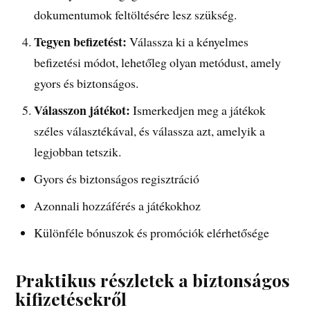
dokumentumok feltöltésére lesz szükség.
Tegyen befizetést:
Válassza ki a kényelmes
befizetési módot, lehetőleg olyan metódust, amely
gyors és biztonságos.
Válasszon játékot:
Ismerkedjen meg a játékok
széles választékával, és válassza azt, amelyik a
legjobban tetszik.
Gyors és biztonságos regisztráció
Azonnali hozzáférés a játékokhoz
Különféle bónuszok és promóciók elérhetősége
Praktikus részletek a biztonságos
kifizetésekről