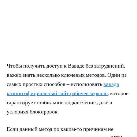
k
m
ar
ks
Чтобы получить доступ к Ваваде без затруднений,
важно знать несколько ключевых методов. Один из
самых простых способов – использовать
вавада
казино официальный сайт рабочее зеркало
, которое
гарантирует стабильное подключение даже в
условиях блокировок.
Если данный метод по каким-то причинам не