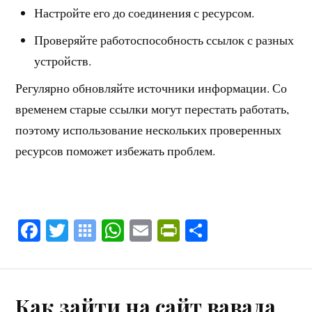
Настройте его до соединения с ресурсом.
Проверяйте работоспособность ссылок с разных
устройств.
Регулярно обновляйте источники информации. Со
временем старые ссылки могут перестать работать,
поэтому использование нескольких проверенных
ресурсов поможет избежать проблем.
Fa
T
S
W
E
Pr
C
ce
wi
y
ha
m
in
o
bo
tte
m
ts
ail
tF
m
ok
r
ba
A
ri
pa
Как зайти на сайт вавада