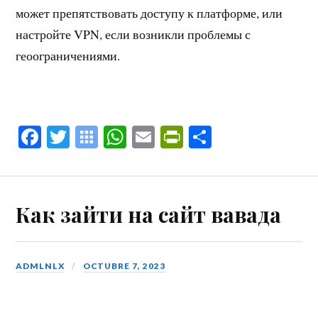
может препятствовать доступу к платформе, или
настройте VPN, если возникли проблемы с
геоограничениями.
Fa
T
S
W
E
Pr
C
ce
wi
y
ha
m
in
o
bo
tte
m
ts
ail
tF
m
ok
r
ba
A
ri
pa
Как зайти на сайт вавада
lo
pp
en
rti
o
dl
r
B
y
ADMLNLX
OCTUBRE 7, 2023
oo