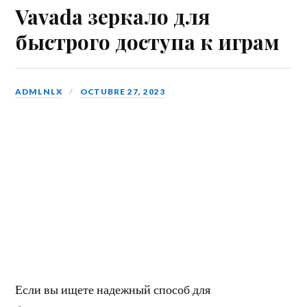
ok
r
ba
A
ri
pa
Vavada зеркало для
lo
pp
en
rti
быстрого доступа к играм
o
dl
r
B
y
oo
ADMLNLX
OCTUBRE 27, 2023
k
m
ar
ks
Если вы ищете надежный способ для