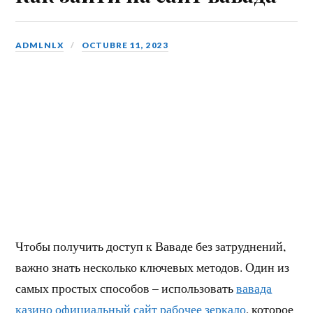
lo
pp
en
rti
o
dl
r
B
y
ADMLNLX
OCTUBRE 11, 2023
oo
k
m
ar
ks
Чтобы получить доступ к Ваваде без затруднений,
важно знать несколько ключевых методов. Один из
самых простых способов – использовать
вавада
казино официальный сайт рабочее зеркало
, которое